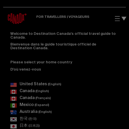
FOR TRAVELLERS | VOYAGEURS
Welcome to Destination Canada's official travel guide to
Canada.
Bienvenue dans le guide touristique officiel de
Destination Canada.
Please select your home country
|
D'où venez-vous
United States
(English)
Canada
(English)
Canada
(Français)
Mexico
(Espanol)
Australia
(English)
한국
(한국)
⽇本
(⽇本語)